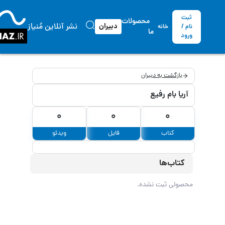
ثبت
محصولات
نشر آنلاین مُنیاز
دبیران
نام /
خانه
ما
ورود
بازگشت به دبیران
آریا بام رفیع
0
0
0
کتاب
فایل
ویدئو
کتاب‌ها
محصولی ثبت نشده.