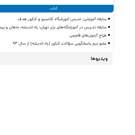
کتاب
◾ سابقه آموزشی: مدرس آموزشگاه كلاسينو و كنكور هدف
◾ سابقه تدريس در آموزشگاه‌های برتر تهران؛ راه انديشه، ماهان و پرس
◾ طراح آزمون‌های قلم‌چی
◾ عضو تيم پاسخگويی سؤالات كنكور (راه انديشه) از سال ٩٤
ویدیوها