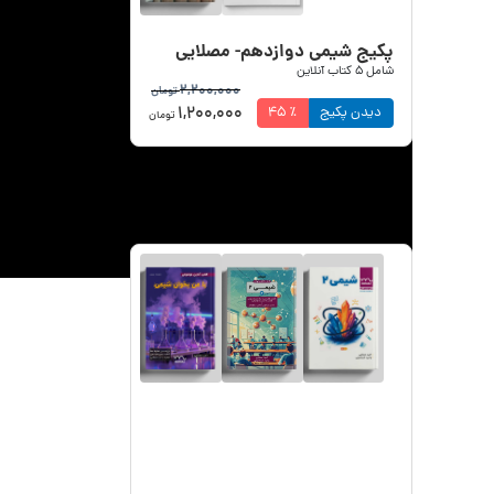
پکیج شیمی دوازدهم- مصلایی
شامل
5
کتاب آنلاین
2,200,000
تومان
1,200,000
دیدن پکیج
٪
45
تومان
پکیج های یازدهم