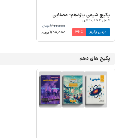
پکیج شیمی یازدهم- مصلایی
شامل
3
کتاب آنلاین
1,100,000
تومان
700,000
دیدن پکیج
٪
36
تومان
پکیج های دهم