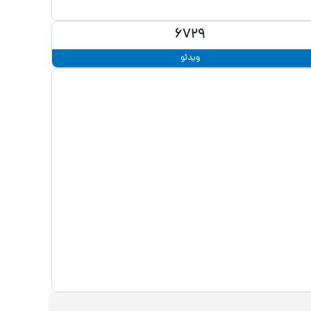
6729
ویدئو