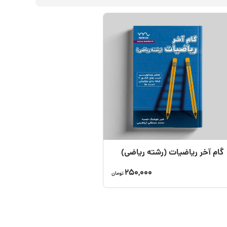
گام‌ آخر ریاضیات (رشته ریاضی)
250,000
تومان