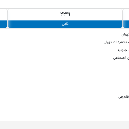
239
فایل
هران
 تحقیقات تهران
د جنوب
ن اجتماعی
قلم‌چی