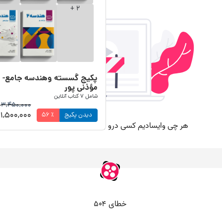
+
2
پکیج گسسته وهندسه جامع-
مؤذنی پور
شامل
7
کتاب آنلاین
3,450,000
ت
1,500,000
دیدن پکیج
٪
56
ت