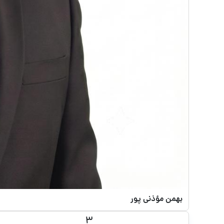
بهمن مؤذنی پور
3