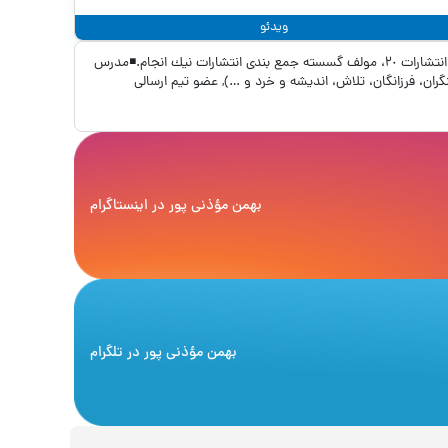
ویدئو
◾١٧ سال سابقه تدريس رياضيات كنكور.◾مولف ٨ كتاب رياضي گاج، رياضيات گسسته و هندسه انتشارات شبقره، مولف كتاب كار هندسه ٣ و هندسه پايه انتشارات ٢٠، مولف گسسته جمع بندی انتشارات نيك انجام.◾مدرس
(روشنگران، فرزانگان، تلاش، انديشه و خرد و …), عضو تيم ارسالی
بهمن مؤذنی پور
در اینستاگرام
بهمن مؤذنی پور
در تلگرام