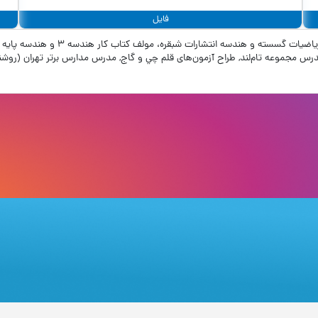
فایل
درس شبكه اميد, مدرس مجموعه تام‌لند, طراح آزمون‌های قلم چي و گاج, مدرس مدارس برتر تهران 