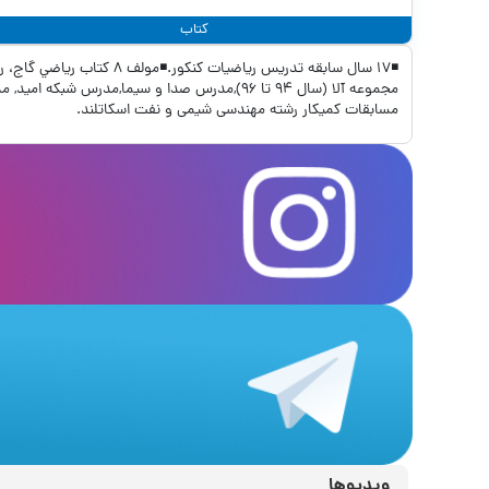
کتاب
مجموعه آلا (سال ٩٤ تا ٩٦),مدرس صدا و سيما,م
مسابقات كميكار رشته مهندسی شيمی و نفت اسكاتلند.
ویدیوها