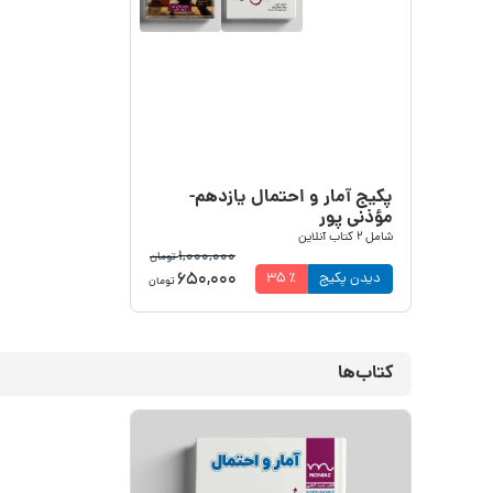
پکیج آمار و احتمال یازدهم-
مؤذنی پور
شامل
2
کتاب آنلاین
1,000,000
تومان
650,000
دیدن پکیج
٪
35
تومان
کتاب‌ها