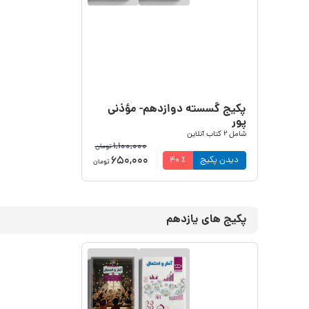
پکیج گسسته دوازدهم- مؤذنی
پور
شامل
2
کتاب آنلاین
1,100,000
تومان
650,000
دیدن پکیج
٪
40
تومان
پکیج های یازدهم