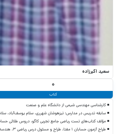
سعید اکبرزاده
0
کتاب
◾ کارشناسی مهندسی شیمی از دانشگاه علم و صنعت
◾ سابقه تدريس در مدارس: تیزهوشان شهرری، سلام یوسف‌آباد، سلام
◾ مؤلف کتاب‌های تست ریاضی جامع تجربی کاگو، دروس طلائی حسابان 1 و 2، ریاضی 3، گسسته کاگو، کتاب حسابان 1 و 2 و ریاضی 3 مدرسان شریف، امتحانت گسسته مه
◾ طراح آزمون حسابان 1 مفتا، طراح و مسئول درس ریاضی 3، هندسه 3 و گسسته گزینه 2