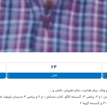
64
فایل
 ونک، پیام هدایت، سلام تجریش، تلاش و ...
ر و ماه