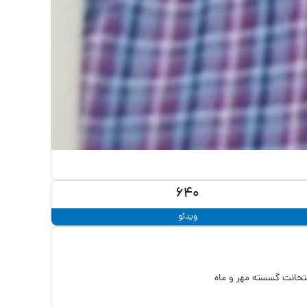
640
ویدئو