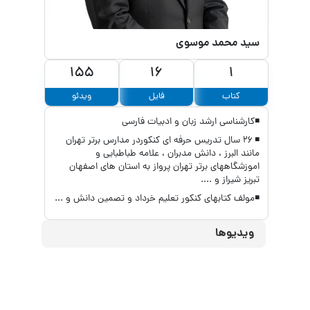
سید محمد موسوی
155
16
1
کتاب
فایل
ویدئو
◾کارشناسی ارشد زبان و ادبیات فارسی
◾ 26 سال تدریس حرفه ای کنکوردر مدارس برتر تهران
مانند البرز ، دانش مدبران ، علامه طباطبایی و
اموزشگاههای برتر تهران پرواز به استان های اصفهان
تبریز شیراز و ....
◾مولف کتابهای کنکور تعلیم خرداد و تصمین دانش و ...
ویدیوها