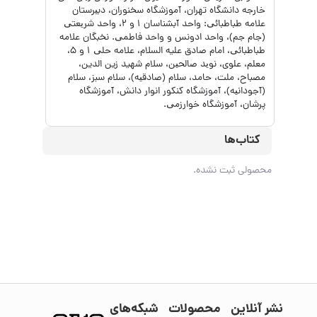
ﺧﺎرﺟﻪ داﻧﺸﮕﺎه ﺗﻬﺮان، آﻣﻮزﺷﮕﺎه ﺳﺨﻨﻮران، دﺑﯿﺮﺳﺘﺎن
ﻋﻼﻣﻪ ﻃﺒﺎﻃﺒﺎﺋﯽ: واﺣﺪ آﺑﺸﻨﺎﺳﺎن 1 و 2، واﺣﺪ ﺷﺮﯾﻌﺘﯽ
(ﺟﺎم ﺟﻢ)، واﺣﺪ ادوﻧﺲ و واﺣﺪ ﻓﺎﻃﻤﯽ. ﻧﺨﺒﮕﺎن ﻋﻼﻣﻪ
ﻃﺒﺎﻃﺒﺎﺋﯽ، اﻣﺎم ﺻﺎدق علیه السلام، ﻋﻼﻣﻪ ﺣﻠﯽ 1 و 5،
ﻣﻌﻠﻢ، ﻋﻠﻮی، ﻧﻮﯾﺪ ﺻﺎﻟﺤﯿﻦ، سلام شهید زین الدین،
ﻣﺼﺒﺎح، ﻣﻠﺖ، ﺣﺎﻣﺪ، ﺳﻼم (ﺻﺎدﻗﯿﻪ)، ﺳﻼم ﺳﺒﺰ، ﺳﻼم
(آﺟﻮداﻧﯿﻪ)، آﻣﻮزﺷﮕﺎه ﮐﻨﮑﻮر اﻧﻮار داﻧﺶ، آﻣﻮزﺷﮕﺎه
ﭘﺮﺷﺎن، آﻣﻮزﺷﮕﺎه ﺧﻮارزﻣﯽ.
کتاب‌ها
محصولی ثبت نشده.
نشر آنلاین
محصولات
شبکه‌های