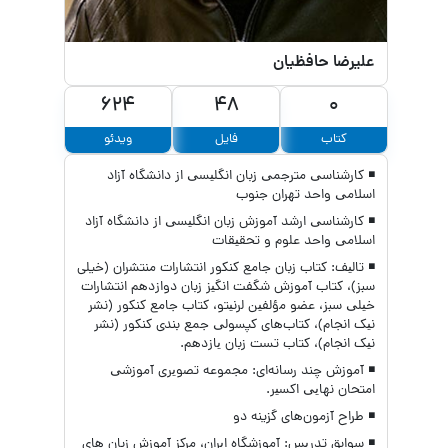
علیرضا حافظیان
624
48
0
کتاب
فایل
ویدئو
◾ ﮐﺎرﺷﻨﺎﺳﯽ ﻣﺘﺮﺟﻤﯽ زﺑﺎن اﻧﮕﻠﯿﺴﯽ از داﻧﺸﮕﺎه آزاد
اﺳﻼﻣﯽ واﺣﺪ ﺗﻬﺮان ﺟﻨﻮب
◾ ﮐﺎرﺷﻨﺎﺳﯽ ارﺷﺪ آﻣﻮزش زﺑﺎن اﻧﮕﻠﯿﺴﯽ از داﻧﺸﮕﺎه آزاد
اﺳﻼﻣﯽ واﺣﺪ ﻋﻠﻮم و ﺗﺤﻘﯿﻘﺎت
◾ ﺗﺎﻟﯿﻒ: ﮐﺘﺎب زﺑﺎن ﺟﺎﻣﻊ ﮐﻨﮑﻮر اﻧﺘﺸﺎرات ﻣﻨﺘﺸﺮان (خیلی
سبز)، ﮐﺘﺎب آﻣﻮزش ﺷﮕﻔﺖ اﻧﮕﯿﺰ زﺑﺎن دوازدﻫﻢ اﻧﺘﺸﺎرات
ﺧﯿﻠﯽ ﺳﺒﺰ، ﻋﻀﻮ ﻣؤﻟﻔﯿﻦ ﻟﺮﻧﯿﺘﻮ، ﮐﺘﺎب ﺟﺎﻣﻊ ﮐﻨﮑﻮر (ﻧﺸﺮ
ﻧﯿﮏ اﻧﺠﺎم)، ﮐﺘﺎبﻫﺎی ﮐﭙﺴﻮﻟﯽ ﺟﻤﻊ ﺑﻨﺪی ﮐﻨﮑﻮر (ﻧﺸﺮ
ﻧﯿﮏ اﻧﺠﺎم)، ﮐﺘﺎب ﺗﺴﺖ زﺑﺎن ﯾﺎزدﻫﻢ.
◾ آموزش ﭼﻨﺪ رﺳﺎﻧﻪای: ﻣﺠﻤﻮﻋﻪ ﺗﺼﻮﯾﺮی آﻣﻮزﺷﯽ
اﻣﺘﺤﺎن ﻧﻬﺎﯾﯽ اﮐﺴﯿﺮ.
◾ طراح آزمون‌های گزینه دو
◾ ﺳﻮاﺑﻖ ﺗﺪرﯾﺲ: آﻣﻮزﺷﮕﺎه اﯾﺮان، ﻣﺮﮐﺰ آﻣﻮزش زﺑﺎن ﻫﺎی