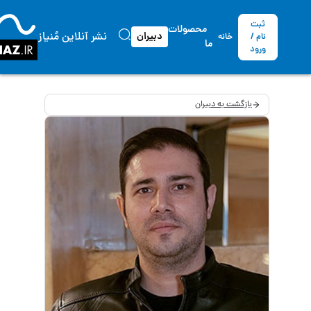
ثبت
محصولات
نشر آنلاین مُنیاز
دبیران
نام /
خانه
ما
ورود
بازگشت به دبیران