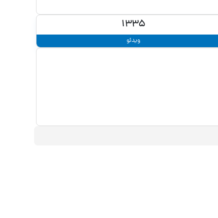
1335
ویدئو