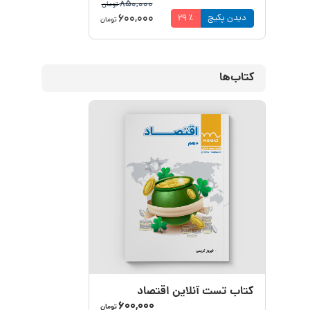
850,000
تومان
600,000
دیدن پکیج
٪
29
تومان
کتاب‌ها
کتاب تست آنلاین اقتصاد
600,000
تومان