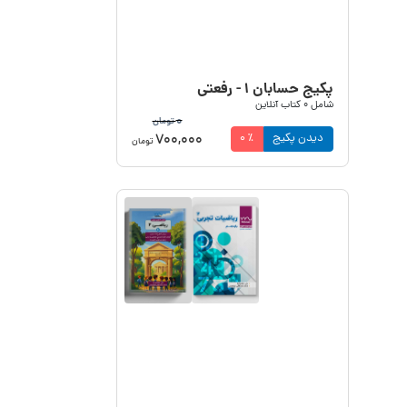
پکیج حسابان ۱ - رفعتی
شامل
0
کتاب آنلاین
0
تومان
700,000
دیدن پکیج
٪
0
تومان