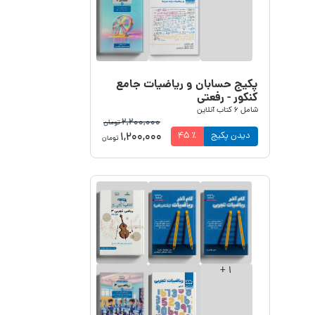
پکیج حسابان و ریاضیات جامع
کنکور - رفعتی
شامل
6
کتاب آنلاین
2,200,000
تومان
1,200,000
دیدن پکیج
٪
45
تومان
+
1