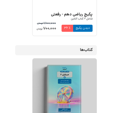
پکیج ریاضی دهم - رفعتی
شامل
2
کتاب آنلاین
1,100,000
تومان
700,000
دیدن پکیج
٪
36
تومان
کتاب‌ها