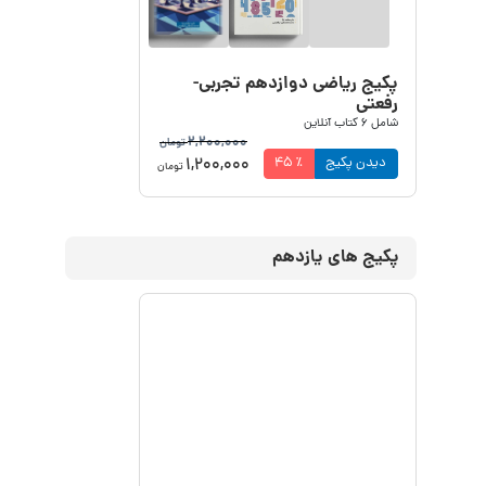
پکیج ریاضی دوازدهم تجربی-
رفعتی
شامل
6
کتاب آنلاین
2,200,000
تومان
1,200,000
دیدن پکیج
٪
45
تومان
پکیج های یازدهم