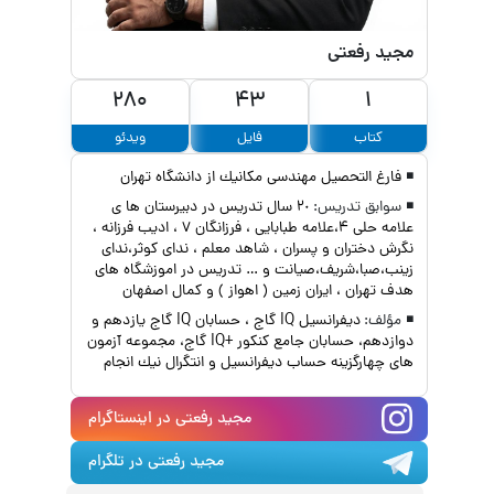
مجید رفعتی
280
43
1
کتاب
فایل
ویدئو
◾
فارغ التحصيل مهندسى مكانيك از دانشگاه تهران
◾
سوابق تدریس:
٢٠ سال تدريس در دبيرستان ها ى
علامه حلى ٤،علامه طبابايى ، فرزانگان ٧ ، اديب فرزانه ،
نگرش دختران و پسران ، شاهد معلم ، نداى كوثر،نداى
زينب،صبا،شريف،صيانت و … تدريس در اموزشگاه هاى
هدف تهران ، ايران زمين ( اهواز ) و كمال اصفهان
◾
مؤلف:
ديفرانسيل IQ گاج ، حسابان IQ گاج يازدهم و
دوازدهم، حسابان جامع كنكور +IQ گاج، مجموعه آزمون
هاى چهارگزينه حساب ديفرانسيل و انتگرال نيك انجام
مجید رفعتی
در اینستاگرام
مجید رفعتی
در تلگرام