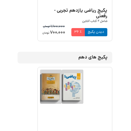
پکیج ریاضی یازدهم تجربی -
رفعتی
شامل
2
کتاب آنلاین
1,100,000
تومان
700,000
دیدن پکیج
٪
36
تومان
پکیج های دهم