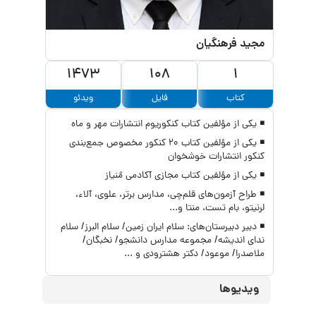
مجید فرهنگیان
1473
108
1
کتاب
فایل
ویدئو
◾ یکی از مؤلفین کتاب کنکوریوم انتشارات مهر و ماه
◾ یکی از مؤلفین کتاب ۲۰ کنکور مخصوص جمع‌بندی
کنکور انتشارات خوشخوان
◾ یکی از مؤلفین کتاب مجازی آکادمی مُنیاز
◾ طراح آزمون‌های قلم‌چی، مدارس برتر، علوی، آلاء،
لرنیتو، بام تست، منتا و...
◾ دبیر دبیرستان‌های: سلام ایران زمین/ سلام البرز/ سلام
ندای اندیشه/ مجموعه مدارس دانشجو/ نخبگان/
ملاصدرا/ موعود/ دکتر هشترودی و ...
ویدیوها