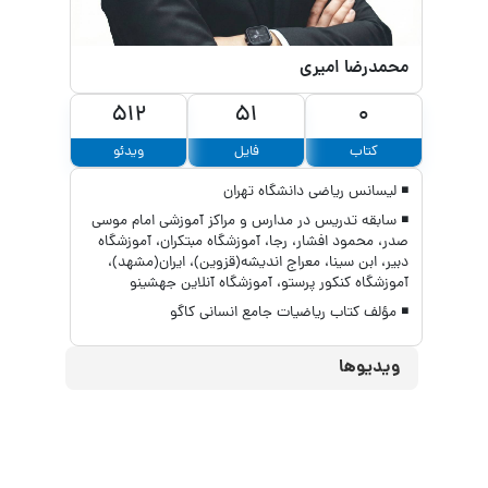
محمدرضا امیری
512
51
0
کتاب
فایل
ویدئو
◾ لیسانس ریاضی دانشگاه تهران
◾ سابقه تدریس در مدارس و مراکز آموزشی امام موسی
صدر، محمود افشار، رجا، آموزشگاه مبتکران، آموزشگاه
دبیر، ابن سینا، معراج اندیشه(قزوین)، ایران(مشهد)،
آموزشگاه کنکور پرستو، آموزشگاه آنلاین جهشینو
◾ مؤلف کتاب ریاضیات جامع انسانی کاگو
ویدیوها