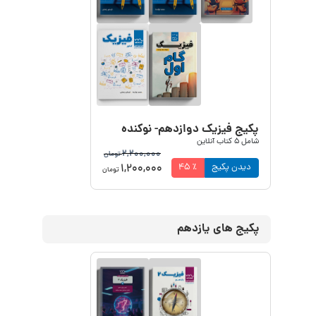
پکیج فیزیک دوازدهم- نوکنده
شامل
5
کتاب آنلاین
2,200,000
تومان
1,200,000
دیدن پکیج
٪
45
تومان
پکیج های یازدهم