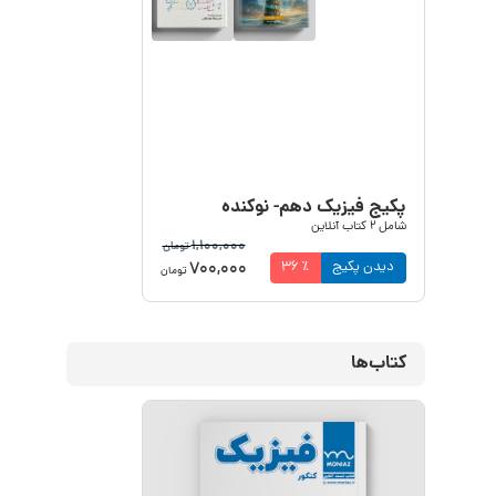
پکیج فیزیک دهم- نوکنده
شامل
2
کتاب آنلاین
1,100,000
تومان
700,000
دیدن پکیج
٪
36
تومان
کتاب‌ها