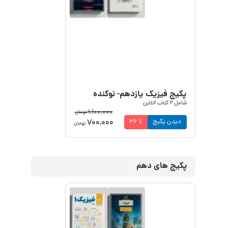
پکیج فیزیک یازدهم- نوکنده
شامل
2
کتاب آنلاین
1,100,000
تومان
700,000
دیدن پکیج
٪
36
تومان
پکیج های دهم