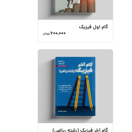
گام‌ اول فیزیک
600,000
تومان
گام‌ آخر فیزیک (رشته ریاضی)