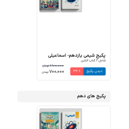
پکیج شیمی یازدهم- اسماعیلی
شامل
2
کتاب آنلاین
1,100,000
تومان
700,000
دیدن پکیج
٪
36
تومان
پکیج های دهم