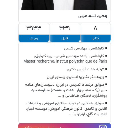
وحید اسماعیلی
4933
439
8
کتاب
فایل
ویدئو
◾ کارشناسی: مهندسی شیمی
◾ کارشناسی ارشد: مهندسی شیمی - بیوتکنولوژی
Master recherche: institut polytchnique de Paris
◾ *رتبه هفت آزمون دکتری
◾ پژوهشگر دکتری: انستیتو پاستور ایران
◾ سوابق مرتبط با تدریس در ایران: دبیرستان‌های علامه
حلی (یک، سه، چهار، هفت و هشت) منظومه خرد-
روشنگران، نخبگان طباطبایی و …
◾ سوابق همکاری در تولید محتوای آموزشی و تالیفات
آنلاین و کاغذی: کانون فرهنگی آموزش، موسسه مُنیاز،
انتشارات گاج، لرنیتو و ...