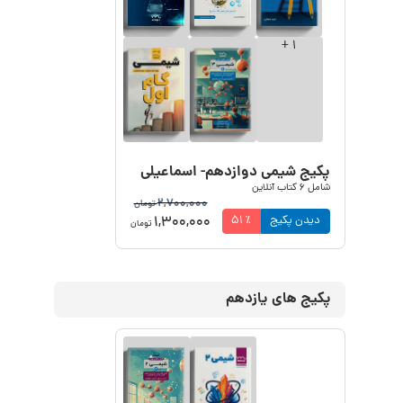
+
1
پکیج شیمی دوازدهم- اسماعیلی
شامل
6
کتاب آنلاین
2,700,000
تومان
1,300,000
دیدن پکیج
٪
51
تومان
پکیج های یازدهم