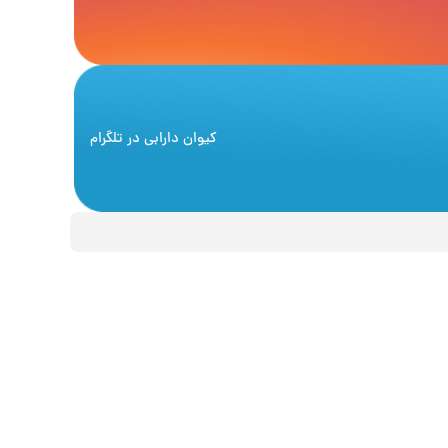
کیوان دارابی
در تلگرام