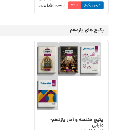
1,500,000
دیدن پکیج
٪
56
تومان
پکیج های یازدهم
پکیج هندسه و آمار یازدهم-
دارابی