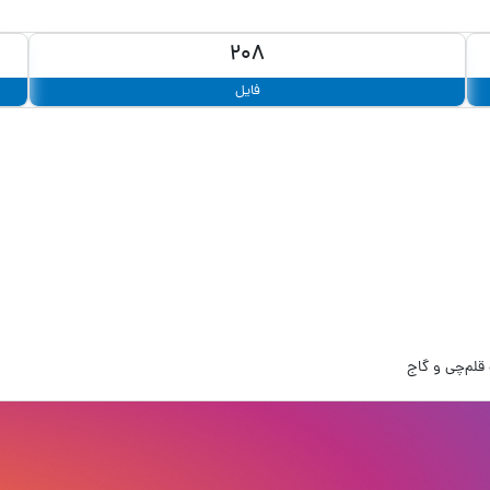
208
فایل
قلم‌چی و گاج