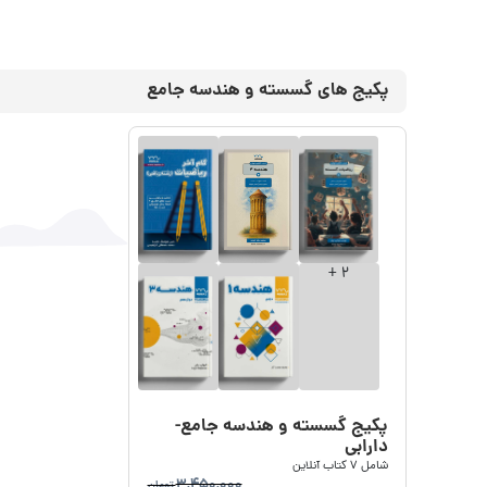
پکیج های گسسته و هندسه جامع
+
2
پکیج گسسته و هندسه جامع-
دارابی
شامل
7
کتاب آنلاین
3,450,000
تومان