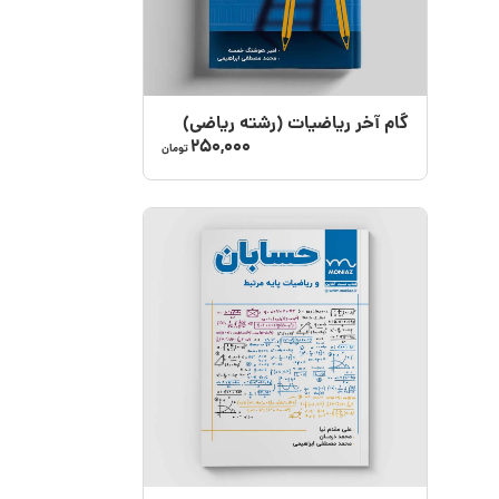
گام‌ آخر ریاضیات (رشته ریاضی)
250,000
تومان