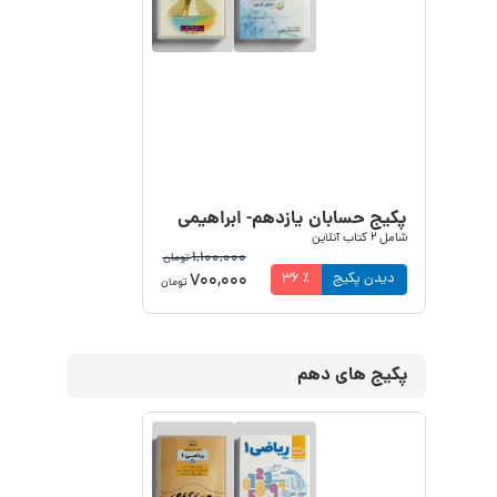
پکیج حسابان یازدهم- ابراهیمی
شامل
2
کتاب آنلاین
1,100,000
تومان
700,000
دیدن پکیج
٪
36
تومان
پکیج های دهم