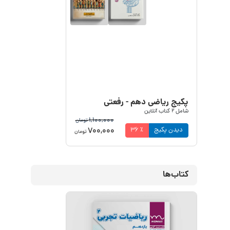
پکیج ریاضی دهم - رفعتی
شامل
2
کتاب آنلاین
1,100,000
تومان
700,000
دیدن پکیج
٪
36
تومان
کتاب‌ها