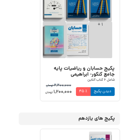
+
1
پکیج حسابان و ریاضیات پایه
جامع کنکور- ابراهیمی
شامل
6
کتاب آنلاین
2,200,000
تومان
1,200,000
دیدن پکیج
٪
45
تومان
پکیج های یازدهم