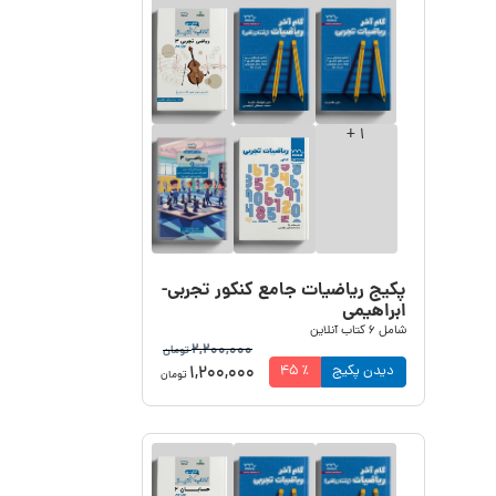
+
1
پکیج ریاضیات جامع کنکور تجربی-
ابراهیمی
شامل
6
کتاب آنلاین
2,200,000
تومان
1,200,000
دیدن پکیج
٪
45
تومان