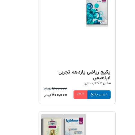
پکیج ریاضی یازدهم تجربی-
ابراهیمی
شامل
3
کتاب آنلاین
1,100,000
تومان
700,000
دیدن پکیج
٪
36
تومان